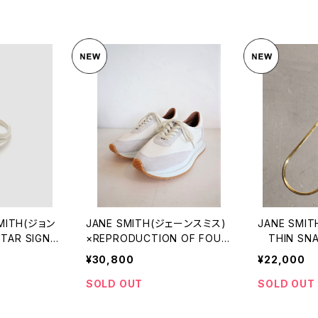
MITH(ジョン
JANE SMITH(ジェーンスミス)
JANE SMI
AR SIGNE
×REPRODUCTION OF FOUN
THIN SNA
D CANADIAN MILITARY TR
LACE
¥30,800
¥22,000
AINER
SOLD OUT
SOLD OUT