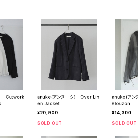
 Cutwork
anuke(アンヌーク) Over Lin
anuke(アンヌ
s
en Jacket
Blouzon
¥20,900
¥14,300
SOLD OUT
SOLD OUT