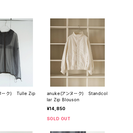
ーク) Tulle Zip
anuke(アンヌーク) Standcol
lar Zip Blouson
¥14,850
SOLD OUT