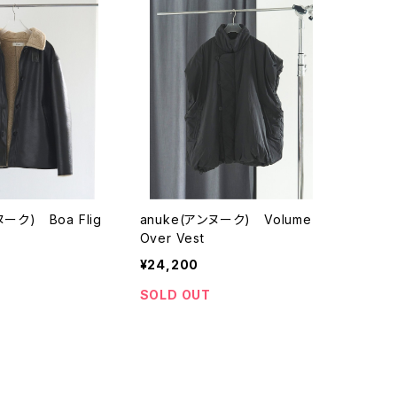
ヌーク) Boa Flig
anuke(アンヌーク) Volume
Over Vest
¥24,200
SOLD OUT