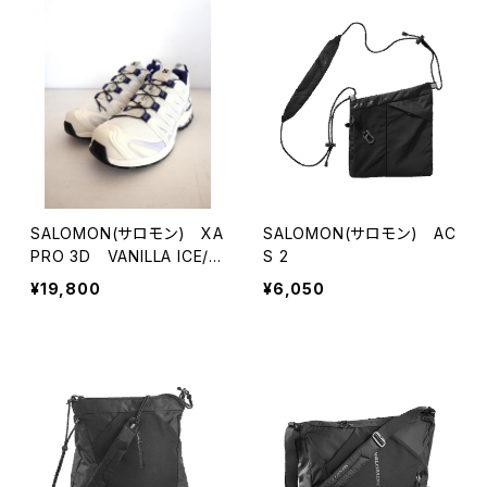
SALOMON(サロモン) XA
SALOMON(サロモン) AC
PRO 3D VANILLA ICE/B
S 2
LUEING/COSMIC SKY
¥19,800
¥6,050