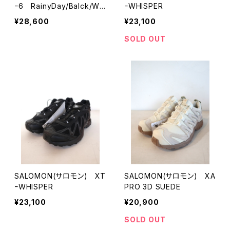
ｰ6 RainyDay/Balck/Wh
ｰWHISPER
ite
¥28,600
¥23,100
SOLD OUT
SALOMON(サロモン) XT
SALOMON(サロモン) XA
ｰWHISPER
PRO 3D SUEDE
¥23,100
¥20,900
SOLD OUT