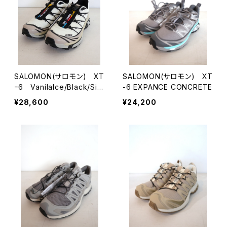
SALOMON(サロモン) XT
SALOMON(サロモン) XT
ｰ6 VanilaIce/Black/Silv
-6 EXPANCE CONCRETE
erCloud
¥28,600
¥24,200