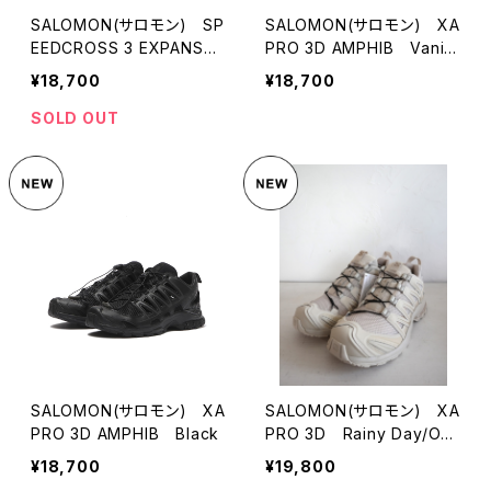
SALOMON(サロモン) SP
SALOMON(サロモン) XA
EEDCROSS 3 EXPANSE
PRO 3D AMPHIB Vanill
Vanilla Ice/Almond Mil
a Ice
¥18,700
¥18,700
k/Cement
SOLD OUT
SALOMON(サロモン) XA
SALOMON(サロモン) XA
PRO 3D AMPHIB Black
PRO 3D Rainy Day/Oxf
ord Tan/Warm Apricot
¥18,700
¥19,800