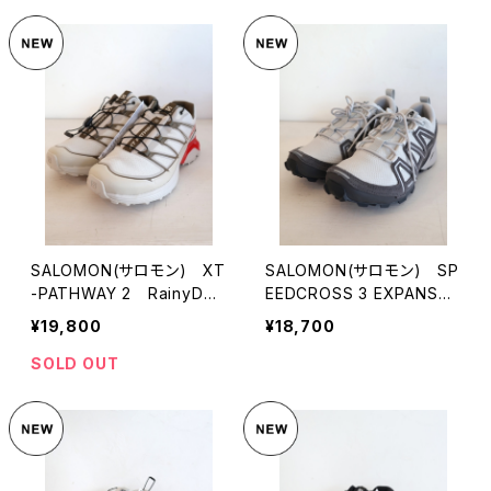
SALOMON(サロモン) XT
SALOMON(サロモン) SP
-PATHWAY 2 RainyDa
EEDCROSS 3 EXPANSE
y/StoneGrey/CherryTom
LunarRock/Castleroc
¥19,800
¥18,700
ato
k/FtwSilver
SOLD OUT