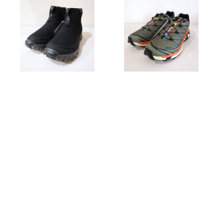
SALOMON(サロモン) SN
SALOMON(サロモン) XT
OWCLOG MID
-6 Deep Lichen Green
¥23,100
¥28,600
キーワードから探す
SOLD OUT
カテゴリから探す
Home
レディース
SALOMON