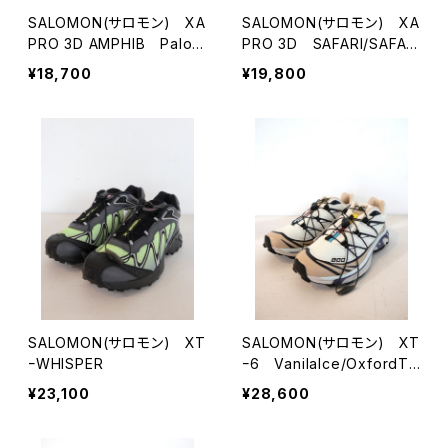
SALOMON(サロモン) XA
SALOMON(サロモン) XA
PRO 3D AMPHIB Palom
PRO 3D SAFARI/SAFAR
a
I/KELP
¥18,700
¥19,800
SALOMON(サロモン) XT
SALOMON(サロモン) XT
ｰWHISPER
ｰ6 VanilaIce/OxfordTa
n/Heron
¥23,100
¥28,600