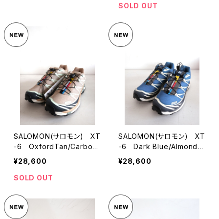
SOLD OUT
SALOMON(サロモン) XT
SALOMON(サロモン) XT
-6 OxfordTan/Carbon/
-6 Dark Blue/Almond
ClearlyAqua
Milk/Asphalt
¥28,600
¥28,600
SOLD OUT