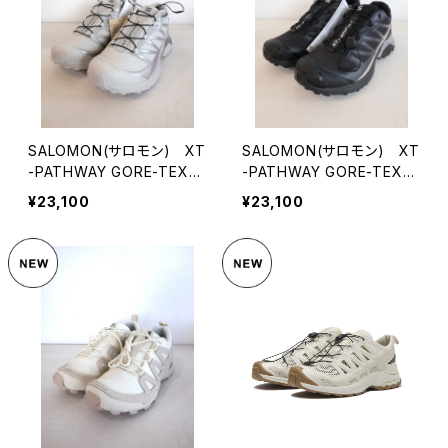
SALOMON(サロモン) XT
SALOMON(サロモン) XT
-PATHWAY GORE-TEX
-PATHWAY GORE-TEX
LunarRock/Alloy/FtwSilv
Black/Black/FtwSilver
¥23,100
¥23,100
er