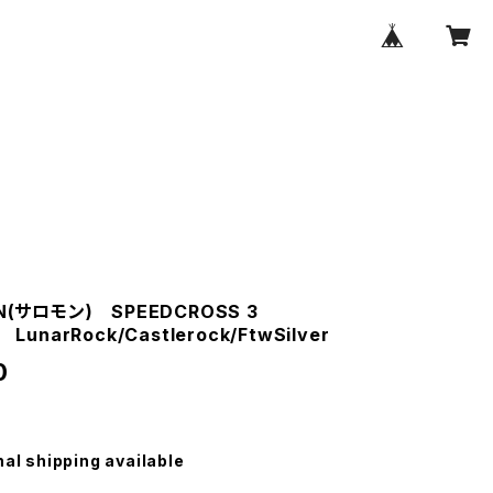
N(サロモン) SPEEDCROSS 3
LunarRock/Castlerock/FtwSilver
0
nal shipping available