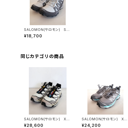
SALOMON(サロモン) SPE
EDCROSS 3 EXPANSE L
¥18,700
unarRock/Castlerock/Ft
wSilver
同じカテゴリの商品
SALOMON(サロモン) XTｰ
SALOMON(サロモン) XT
6 VanilaIce/Black/Silver
6 EXPANCE CONCRETE
¥28,600
¥24,200
Cloud