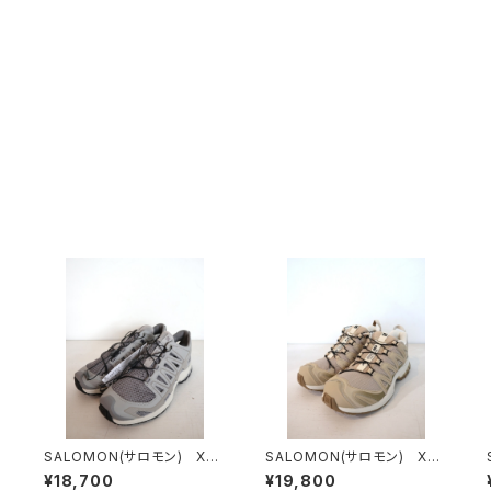
-
SALOMON(サロモン) XA
SALOMON(サロモン) XA
PRO 3D AMPHIB Palom
PRO 3D SAFARI/SAFARI/
¥18,700
¥19,800
a
KELP