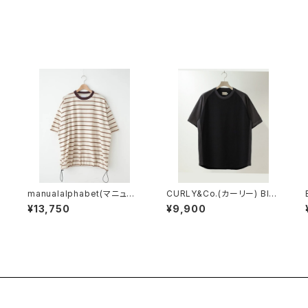
manualalphabet(マニュア
CURLY&Co.(カーリー) BI-C
ルアルファベット) RETRO B
OLOR RAGLAN SLEEVE T
¥13,750
¥9,900
ORDER WIDE SPINDLE TE
EE
E