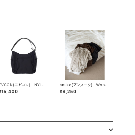
EVCON(エビコン) NYLON
anuke(アンヌーク) Wool
ROUND BAG
Compact T-shirts
¥15,400
¥8,250