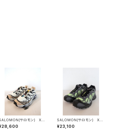
SALOMON(サロモン) XTｰ
SALOMON(サロモン) XTｰ
6 VanilaIce/OxfordTan/
WHISPER
¥28,600
¥23,100
Heron