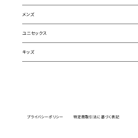
CLANE
メンズ
TOPS
TEN.
FUJITO
ユニセックス
BOTTOMS
TOPS
ETRE TOKYO
CURLY
20/80
キッズ
ONE PIECE
BOTTOMS
OTHERS
TOPS
MECRE
onoma.lab
YOROZU
other
OUTER
OUTER
ONEPIECE
BOTTOMS
TOPS
TODAYFUL
LAMOND
SALOMON
OTHERS
OTHERS
TOPS
OUTER
BOTTOMS
TOPS
TOPS
anuke
YONCA
irose
プライバシーポリシー
特定商取引法に基づく表記
BOTTOMS
OTHERS
OUTER
ONEPIECE
BOTTOMS
TOPS
TOPS
SALOMON
manual alphabet
M53.