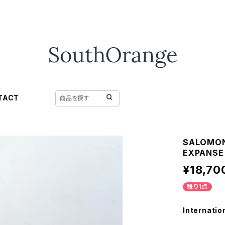
TACT
SALOMO
EXPANSE 
¥18,70
残り1点
Internatio