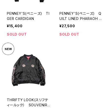
PENNEY'S(ペニーズ) TI
PENNEY'S(ペニーズ) Q
GER CARDIGAN
UILT LINED PHARAOH J
ACKET
¥15,400
¥27,500
SOLD OUT
SOLD OUT
THRIFTY LOOK(スリフテ
ィールック） SOUVENIR