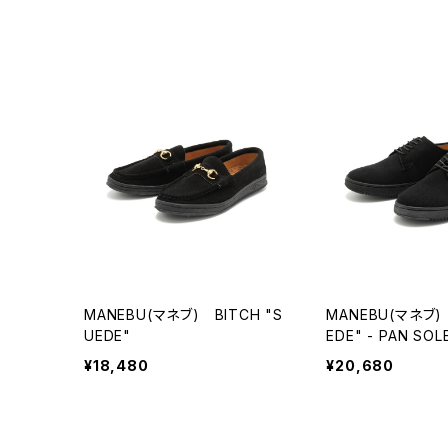
MANEBU(マネブ) BITCH "S
MANEBU(マネブ) 
UEDE"
EDE" - PAN SOLE
¥18,480
¥20,680