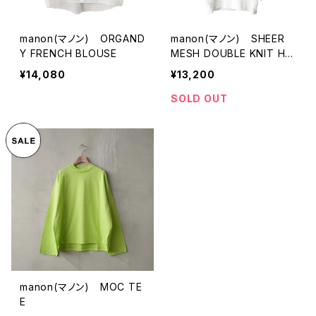
manon(マノン) ORGAND
manon(マノン) SHEER
Y FRENCH BLOUSE
MESH DOUBLE KNIT HA
LF SLEEVE TEE
¥14,080
¥13,200
SOLD OUT
manon(マノン) MOC TE
E