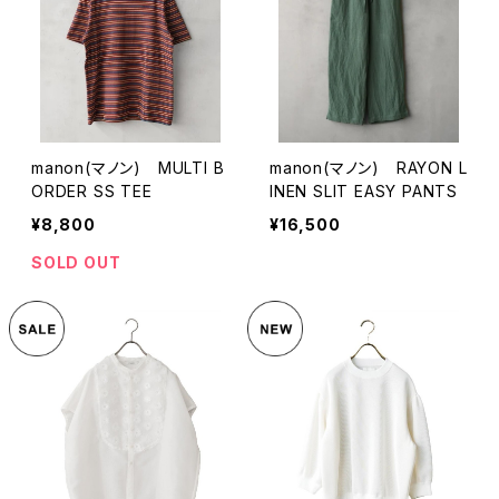
manon(マノン) MULTI B
manon(マノン) RAYON L
ORDER SS TEE
INEN SLIT EASY PANTS
¥8,800
¥16,500
SOLD OUT