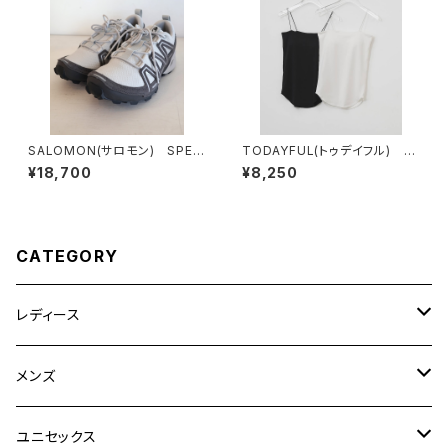
SALOMON(サロモン) SPEE
TODAYFUL(トゥデイフル) C
DCROSS 3 EXPANSE Luna
upin Flatseam Camisole
¥18,700
¥8,250
rRock/Castlerock/FtwSilve
r
CATEGORY
レディース
CLANE
メンズ
TOPS
TEN.
FUJITO
ユニセックス