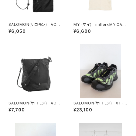
SALOMON(サロモン) ACS
MY_(マイ) miller×MY CAMI
2
SOLE
¥6,050
¥6,600
SALOMON(サロモン) ACS
SALOMON(サロモン) XTｰW
PACKABLE TOTE BAG
HISPER
¥7,700
¥23,100