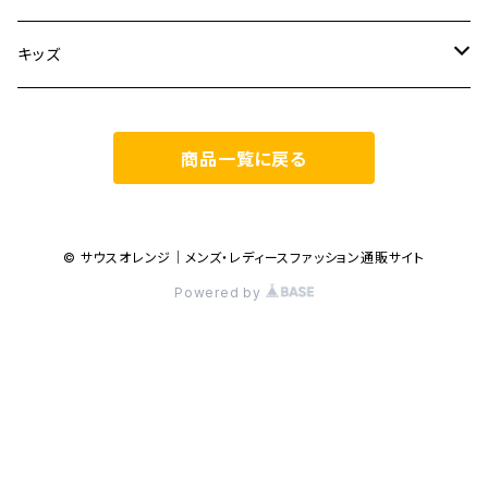
BOTTOMS
TOPS
ETRE TOKYO
CURLY
20/80
キッズ
ONE PIECE
BOTTOMS
OTHERS
TOPS
MECRE
onoma.lab
YOROZU
other
商品一覧に戻る
OUTER
OUTER
ONEPIECE
BOTTOMS
TOPS
TODAYFUL
LAMOND
SALOMON
OTHERS
OTHERS
TOPS
OUTER
BOTTOMS
TOPS
TOPS
anuke
YONCA
irose
© サウスオレンジ｜メンズ・レディースファッション通販サイト
Powered by
BOTTOMS
OTHERS
OUTER
ONEPIECE
BOTTOMS
TOPS
TOPS
SALOMON
manual alphabet
M53.
OUTER
ONEPIECE
BOTTOMS
OUTER
BOTTOMS
BOTTOMS
TOPS
JANE SMITH
JOHN MASON SMITH
AlexanderLeeChang
OUTER
ONEPIECE
BOTTOMS
TOPS
TOPS
M53.
YDOT
CURLY