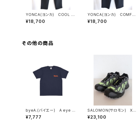
YONCA(ヨンカ) COOL T
YONCA(ヨンカ) COMFO
ECH PANTS
T TECH FLEECE PANT W
¥18,700
¥18,700
DE
その他の商品
byeA.(バイエー) A eye T
SALOMON(サロモン) XT
EE
WHISPER
¥7,777
¥23,100