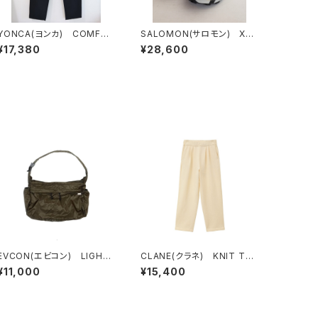
YONCA(ヨンカ) COMFOR
SALOMON(サロモン) XTｰ
TABLE PANTS
6 VanilaIce/Black/Silver
¥17,380
¥28,600
Cloud
EVCON(エビコン) LIGHT
CLANE(クラネ) KNIT TU
WEIGHT NYLON SHOULD
CK PANTS
¥11,000
¥15,400
ER BAG