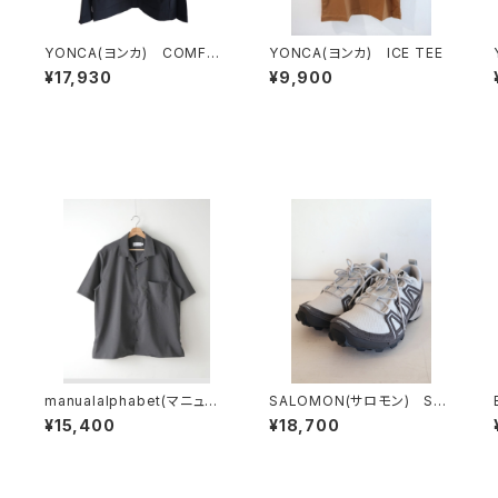
R
YONCA(ヨンカ) COMFOR
YONCA(ヨンカ) ICE TEE
I
T TECH FLEECE CARDIG
¥17,930
¥9,900
AN
ｰ
manualalphabet(マニュア
SALOMON(サロモン) SPE
ルアルファベット) DRY TR
EDCROSS 3 EXPANSE L
¥15,400
¥18,700
OPICAL OPEN COLLAR S
unarRock/Castlerock/Ft
HIRTS
wSilver