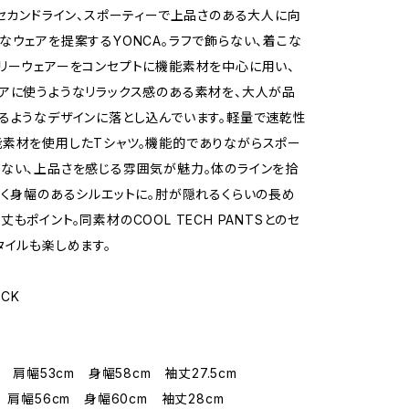
のセカンドライン、スポーティーで上品さのある大人に向
なウェアを提案するYONCA。ラフで飾らない、着こな
リーウェアーをコンセプトに機能素材を中心に用い、
アに使うようなリラックス感のある素材を、大人が品
るようなデザインに落とし込んでいます。軽量で速乾性
素材を使用したTシャツ。機能的でありながらスポー
ない、上品さを感じる雰囲気が魅力。体のラインを拾
よく身幅のあるシルエットに。肘が隠れるくらいの長め
もポイント。同素材のCOOL TECH PANTSとのセ
タイルも楽しめます。
ACK
m 肩幅53cm 身幅58cm 袖丈27.5cm
 肩幅56cm 身幅60cm 袖丈28cm