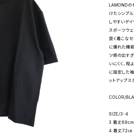
LAMOND
けたシンプル
しやすいデイ
スポーツウェ
良く着こなせ
に優れた機能
ツ感の出すぎ
いにくく、程
に設定した袖丈
ットアップス
COLOR/BL
SIZE/3･4
3 着丈69c
4 着丈72㎝