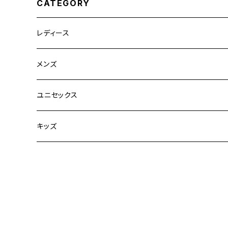
CATEGORY
レディース
CLANE
メンズ
TOPS
TEN.
FUJITO
ユニセックス
BOTTOMS
TOPS
ETRE TOKYO
CURLY
20/80
キッズ
ONE PIECE
BOTTOMS
OTHERS
TOPS
MECRE
onoma.lab
YOROZU
other
OUTER
OUTER
ONEPIECE
BOTTOMS
TOPS
TODAYFUL
LAMOND
SALOMON
OTHERS
OTHERS
TOPS
OUTER
BOTTOMS
TOPS
TOPS
anuke
YONCA
irose