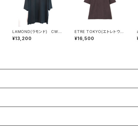
LAMOND(ラモンド) CWO
ETRE TOKYO(エトレトウキ
OL TEE
ョウ) キュプラジャージオー
¥13,200
¥16,500
バーサイズTee