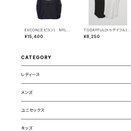
EVCON(エビコン) NYLON
TODAYFUL(トゥデイフル)
ROUND BAG
Cupin Flatseam Camisol
¥15,400
¥8,250
e
CATEGORY
レディース
CLANE
メンズ
TOPS
TEN.
FUJITO
ユニセックス
BOTTOMS
TOPS
ETRE TOKYO
CURLY
20/80
キッズ