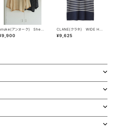
anuke(アンヌーク) Sheer
CLANE(クラネ) WIDE HE
Border Knit
NLEY NECK N/S BORDER
¥9,900
¥9,625
TOPS