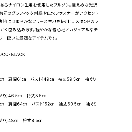
あるナイロン生地を使用したブルゾン。控えめな光沢
胸元のグラフィック刺繍や止水ファスナーがアクセント
裏地には柔らかなフリース生地を使用し、スタンドカラ
かく包み込みます。軽やかな着心地とカジュアルなデ
リー使いに最適なアイテムです。
OCO･BLACK
7㎝ 肩幅61㎝ バスト149㎝ 袖丈59.5㎝ 袖ぐり
り)46.5㎝ 衿丈8.5㎝
9㎝ 肩幅64㎝ バスト152㎝ 袖丈60.5㎝ 袖ぐり
がり)48㎝ 衿丈8.5㎝