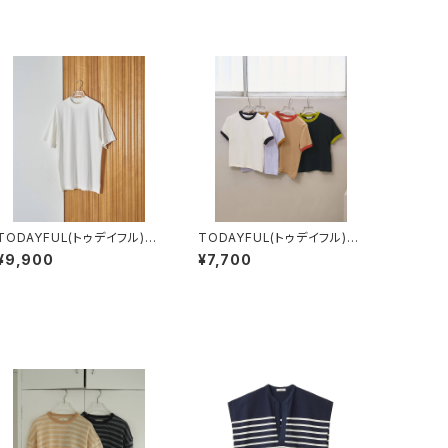
TODAYFUL(トゥデイフル)
TODAYFUL(トゥデイフル)
Cotton Useful Halfsleev
Compact Ringer Tee
¥9,900
¥7,700
e T-shirts