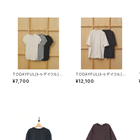
TODAYFUL(トゥデイフル)
TODAYFUL(トゥデイフル)
Soft Fraice T-shirts
Boyfriend Halfsleeve T-
¥7,700
¥12,100
shirt