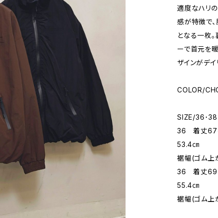
適度なハリの
感が特徴で、
となる一枚。
ーで首元を暖
ザインがデイ
COLOR/CH
SIZE/36･38
36 着丈6
53.4㎝
裾幅(ゴム上が
36 着丈6
55.4㎝
裾幅(ゴム上