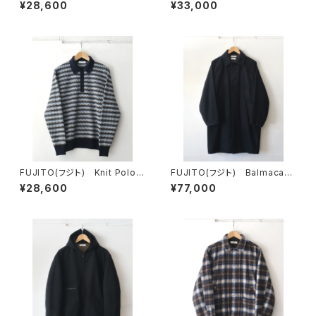
a Shirt
r Sweater
¥28,600
¥33,000
FUJITO(フジト) Knit Polo S
FUJITO(フジト) Balmacaan
weater
Coat
¥28,600
¥77,000