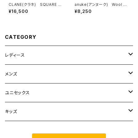
CLANE(クラネ) SQUARE SL
anuke(アンヌーク) Wool Co
EEVE BLOUSE BLUE
mpact T-shirts
¥16,500
¥8,250
CATEGORY
レディース
CLANE
メンズ
TOPS
TEN.
FUJITO
ユニセックス
BOTTOMS
TOPS
ETRE TOKYO
CURLY
20/80
キッズ
ONE PIECE
BOTTOMS
OTHERS
TOPS
MECRE
onoma.lab
YOROZU
other