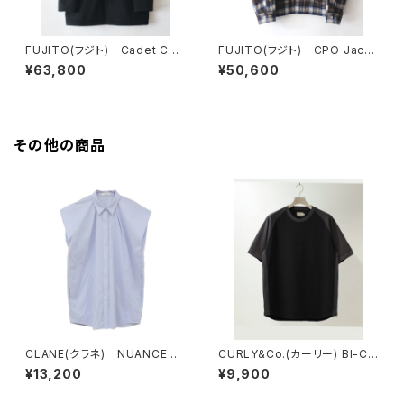
FUJITO(フジト) Cadet Coa
FUJITO(フジト) CPO Jack
t
et
¥63,800
¥50,600
その他の商品
CLANE(クラネ) NUANCE S
CURLY&Co.(カーリー) BI-CO
HOULDER OVER SHIRTS
LOR RAGLAN SLEEVE TEE
¥13,200
¥9,900
SAX