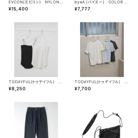
EVCON(エビコン) NYLON R
byeA.(バイエー) COLOR T
OUND BAG
EE
¥15,400
¥7,777
TODAYFUL(トゥデイフル) C
TODAYFUL(トゥデイフル) Hi
upin Flatseam Camisole
ghgauge Compact T-shirt
¥8,250
¥7,700
s