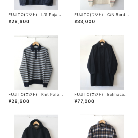
FUJITO(フジト) L/S Pajam
FUJITO(フジト) C/N Borde
a Shirt
r Sweater
¥28,600
¥33,000
FUJITO(フジト) Knit Polo S
FUJITO(フジト) Balmacaan
weater
Coat
¥28,600
¥77,000