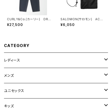
CURLY&Co.(カーリー) DRY
SALOMON(サロモン) ACS
MESH PANTS
2
¥27,500
¥6,050
CATEGORY
レディース
CLANE
メンズ
TOPS
TEN.
FUJITO
ユニセックス
BOTTOMS
TOPS
ETRE TOKYO
CURLY
20/80
キッズ