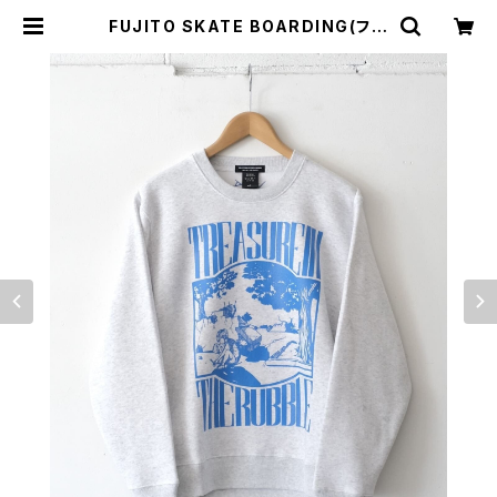
FUJITO SKATE BOARDING(フジ
トスケートボーディング) Sweat C
rew 'hope' | サウスオレンジ｜メ
ンズ・レディースファッション通販サイ
ト