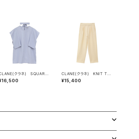
CLANE(クラネ) SQUARE
CLANE(クラネ) KNIT TU
SLEEVE BLOUSE BLUE
CK PANTS
¥16,500
¥15,400