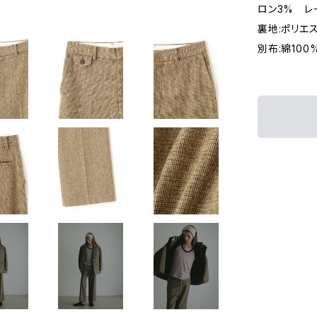
ロン3% レ
裏地:ポリエス
別布:綿100