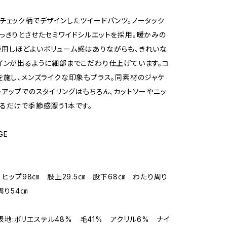
チェック柄でデザインしたツイードパンツ。ノータック
っきりとさせたセミワイドシルエットを採用。暖かみの
用しほどよいボリューム感はありながらも、きれいな
インが出るように細部までこだわり仕上げています。コ
を施し、メンズライクな印象もプラス。同素材のジャケ
トアップでのスタイリングはもちろん、カットソーやニッ
るだけで季節感漂う1本です。
GE
㎝ ヒップ98㎝ 股上29.5㎝ 股下68㎝ わたり周り
周り54㎝
L/表地:ポリエステル48% 毛41% アクリル6% ナイ