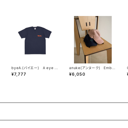
byeA.(バイエー) A eye T
anuke(アンヌーク) Embro
EE
idery Logo Cap
¥7,777
¥6,050