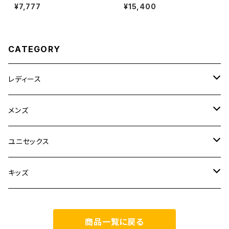
P
アルファベット) DRY TROPI
¥7,777
¥15,400
CAL OPEN COLLAR SHIRT
S
CATEGORY
レディース
CLANE
メンズ
TOPS
TEN.
FUJITO
ユニセックス
BOTTOMS
TOPS
ETRE TOKYO
CURLY
20/80
キッズ
ONE PIECE
BOTTOMS
OTHERS
TOPS
MECRE
onoma.lab
YOROZU
other
商品一覧に戻る
OUTER
OUTER