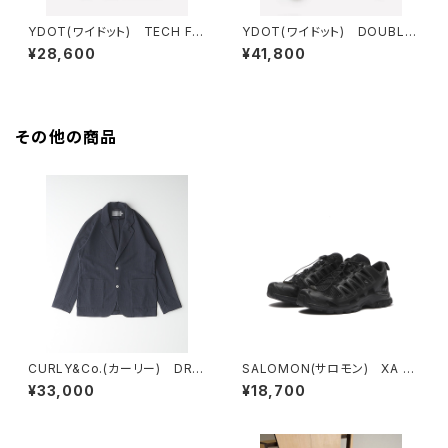
YDOT(ワイドット) TECH FL
YDOT(ワイドット) DOUBLE
EECE CIRCLE ANORAK VES
ZIP FLEECE JACKET
¥28,600
¥41,800
T
その他の商品
CURLY&Co.(カーリー) DRY
SALOMON(サロモン) XA P
MESH JACKET
RO 3D AMPHIB Black
¥33,000
¥18,700