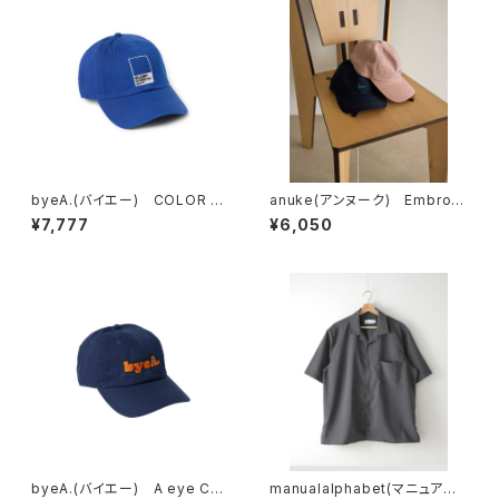
byeA.(バイエー) COLOR C
anuke(アンヌーク) Embroid
AP
ery Logo Cap
¥7,777
¥6,050
byeA.(バイエー) A eye CA
manualalphabet(マニュアル