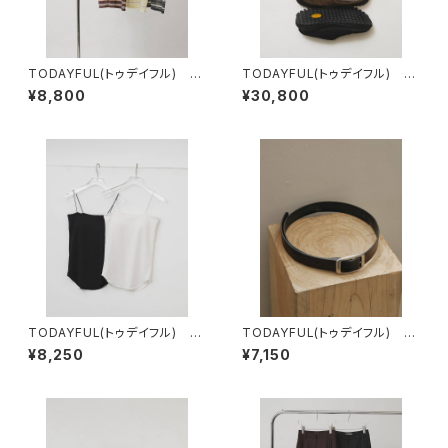
TODAYFUL(トゥデイフル) S
TODAYFUL(トゥデイフル) Vi
heer Border T-shirt
bramsole Leather Sabot
¥8,800
¥30,800
TODAYFUL(トゥデイフル) C
TODAYFUL(トゥデイフル) Vi
upin Flatseam Camisole
ntage Leather Belt
¥8,250
¥7,150