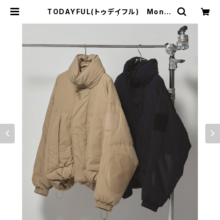
TODAYFUL(トゥデイフル) Monst
er Down Jacket | サウスオレンジ
｜メンズ・レディースファッション通販
サイト