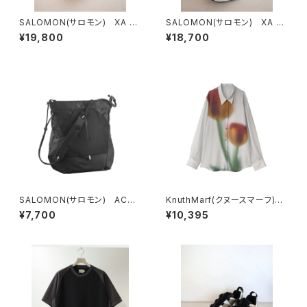
SALOMON(サロモン) XA P
SALOMON(サロモン) XA P
RO 3D SAFARI/SAFARI/KE
RO 3D AMPHIB Paloma
¥19,800
¥18,700
LP
SALOMON(サロモン) ACS
KnuthMarf(クヌースマーフ) f
PACKABLE TOTE BAG
lower print sheer shirt(unis
¥7,700
¥10,395
ex)