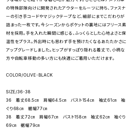
の特殊部隊向けに開発されたアウターをルーツに持ち、ファスナ
ーの引き手コードやマジックテープなど、細部にまでこだわりが
詰まった一枚です。今シーズンからポケットの裏地にはフリース素
材を採用。手を入れた瞬間に感じる、ふっくらとした心地よさと保
温性をプラス。外出時にも思わず手を預けたくなるあたたかさに
アップグレードしました。ヒップがすっぽり隠れる着丈で、小柄な
方や自転車移動の多い方にも快適にご着用いただけます。
COLOR/OLIVE･BLACK
SIZE/36･38
36 着丈68.5㎝ 肩幅64.5㎝ バスト154㎝ 袖丈61㎝ 袖
ぐり68㎝ 裾幅77㎝
38 着丈72㎝ 肩幅67㎝ バスト158㎝ 袖丈62㎝ 袖ぐり
69㎝ 裾幅79㎝