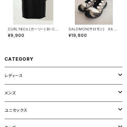
CURLY&Co.(カーリー) BI-CO
SALOMON(サロモン) XA P
LOR RAGLAN SLEEVE TEE
RO 3D SILVER SAGE/VANI
¥9,900
¥19,800
LLA ICE/BISTRO GREEN
CATEGORY
レディース
CLANE
メンズ
TOPS
TEN.
FUJITO
ユニセックス
BOTTOMS
TOPS