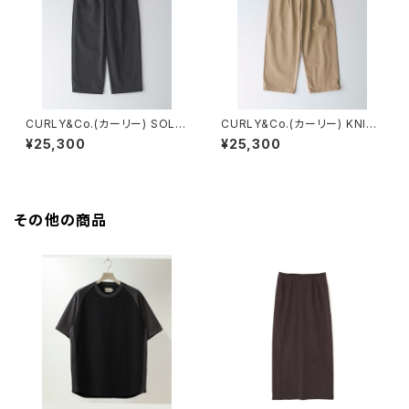
CURLY&Co.(カーリー) SOLID
CURLY&Co.(カーリー) KNIT
DOUBLE-KNIT WIDE BAKE
CHINO-CLOTH PANTS (WI
¥25,300
¥25,300
R PANTS
DE)
その他の商品