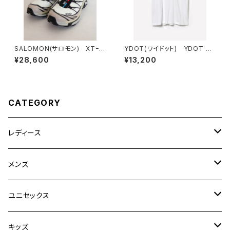
SALOMON(サロモン) XTｰ6
YDOT(ワイドット) YDOT M
VanilaIce/Black/SilverClo
OUNTAIN T SHIRT
¥28,600
¥13,200
ud
CATEGORY
レディース
CLANE
メンズ
TOPS
TEN.
FUJITO
ユニセックス
BOTTOMS
TOPS
ETRE TOKYO
CURLY
20/80
キッズ