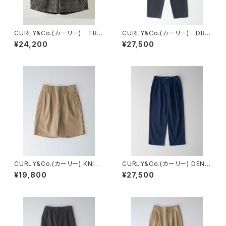
CURLY&Co.(カーリー) TRIB
CURLY&Co.(カーリー) DRY
AL ARGYLE SHORTS
MESH PANTS
¥24,200
¥27,500
CURLY&Co.(カーリー) KNIT
CURLY&Co.(カーリー) DENI
CHINO-CLOTH SHORTS
M 2TUCK EZ WIDE SLACKS
¥19,800
¥27,500
-INDIGO-