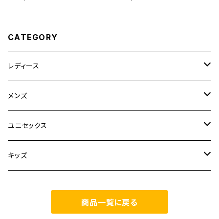
CATEGORY
レディース
CLANE
メンズ
TOPS
TEN.
FUJITO
ユニセックス
BOTTOMS
TOPS
ETRE TOKYO
CURLY
20/80
キッズ
ONE PIECE
BOTTOMS
OTHERS
TOPS
MECRE
onoma.lab
YOROZU
other
商品一覧に戻る
OUTER
OUTER
ONEPIECE
BOTTOMS
TOPS
TODAYFUL
LAMOND
SALOMON