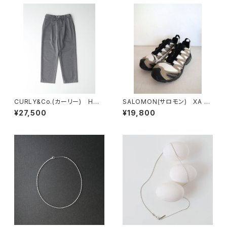
CURLY&Co.(カーリー) HOU
SALOMON(サロモン) XA P
NDSTOOTH JACQUARD PA
RO 3D SILVER SAGE/VANI
¥27,500
¥19,800
NTS
LLA ICE/BISTRO GREEN