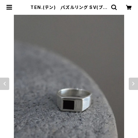
TEN.(テン) パズルリング SV(ブラ
ックオニキス) | サウスオレンジ｜メン
ズ・レディースファッション通販サイト