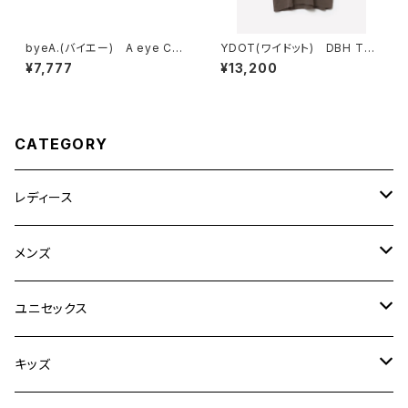
byeA.(バイエー) A eye CA
YDOT(ワイドット) DBH TSH
P
IRT
¥7,777
¥13,200
CATEGORY
レディース
CLANE
メンズ
TOPS
TEN.
FUJITO
ユニセックス
BOTTOMS
TOPS
ETRE TOKYO
CURLY
20/80
キッズ