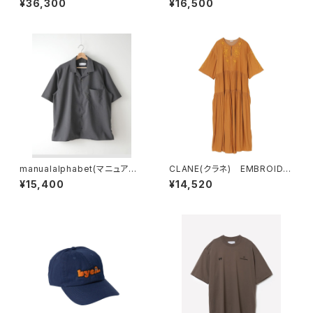
¥36,300
¥16,500
ァー
manualalphabet(マニュアル
CLANE(クラネ) EMBROIDE
アルファベット) DRY TROPI
RY TIERED ONE PIECE
¥15,400
¥14,520
CAL OPEN COLLAR SHIRT
S