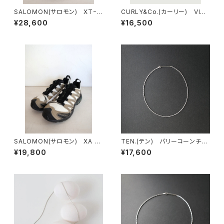
SALOMON(サロモン) XTｰ6
CURLY&Co.(カーリー) VINT
VanilaIce/Black/SilverClo
AGE PILE Q/S TEE
¥28,600
¥16,500
ud
SALOMON(サロモン) XA P
TEN.(テン) バリーコーンチェ
RO 3D SILVER SAGE/VANI
ーンネックレス SV 38cm
¥19,800
¥17,600
LLA ICE/BISTRO GREEN