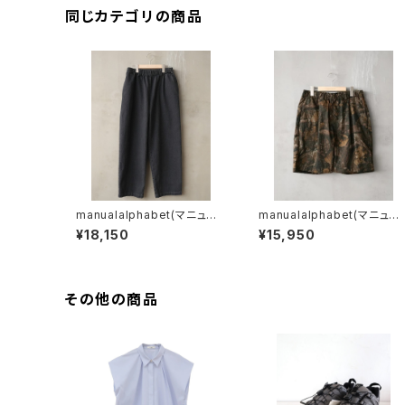
同じカテゴリの商品
manualalphabet(マニュア
manualalphabet(マニュア
ルアルファベット) 12oz BL
ルアルファベット) REAL-T
¥18,150
¥15,950
ACK DENIM EASY PANTS
EE CAMO EASY SHORTS
その他の商品