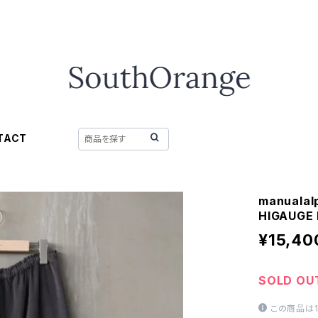
TACT
manual
HIGAUGE 
¥15,40
SOLD OU
この商品は