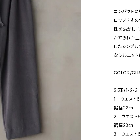
コンパクトに
ロップド丈の
性を活かし、
たてられた
したシンプル
なシルエット
COLOR/CH
SIZE/1･2･3
1 ウエスト
裾幅22㎝
2 ウエスト
裾幅23㎝
3 ウエスト