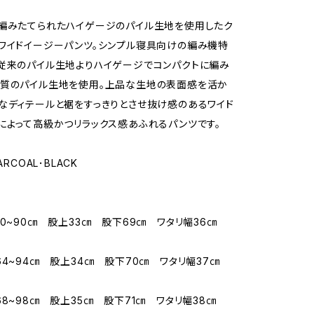
編みたてられたハイゲージのパイル生地を使用したク
ワイドイージーパンツ。シンプル寝具向けの編み機特
従来のパイル生地よりハイゲージでコンパクトに編み
上質のパイル生地を使用。上品な生地の表面感を活か
なディテールと裾をすっきりとさせ抜け感のあるワイド
によって高級かつリラックス感あふれるパンツです。
ARCOAL･BLACK
60~90㎝ 股上33㎝ 股下69㎝ ワタリ幅36㎝
64~94㎝ 股上34㎝ 股下70㎝ ワタリ幅37㎝
68~98㎝ 股上35㎝ 股下71㎝ ワタリ幅38㎝