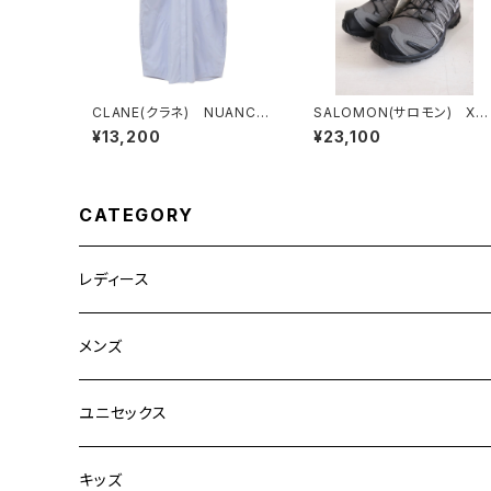
CLANE(クラネ) NUANCE
SALOMON(サロモン) XA
SHOULDER OVER SHIRT
PRO 3D GORE-TEX
¥13,200
¥23,100
S SAX
CATEGORY
レディース
CLANE
メンズ
TOPS
TEN.
FUJITO
ユニセックス
BOTTOMS
TOPS
ETRE TOKYO
CURLY
20/80
キッズ