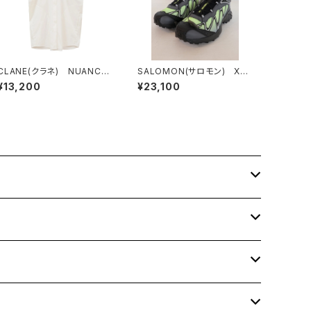
CLANE(クラネ) NUANCE
SALOMON(サロモン) XTｰ
SHOULDER OVER SHIRT
WHISPER
¥13,200
¥23,100
S WHITE