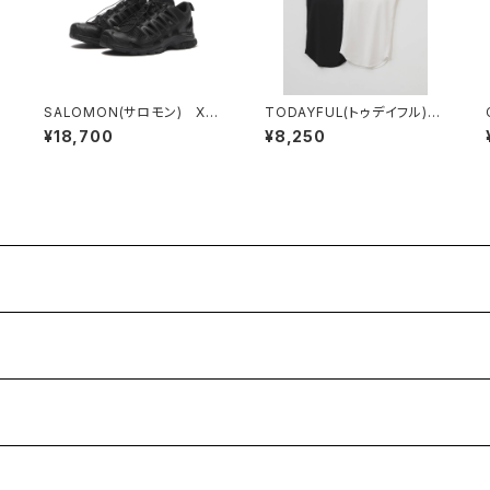
SALOMON(サロモン) XA
TODAYFUL(トゥデイフル)
PRO 3D AMPHIB Black
Cupin Flatseam Camisol
¥18,700
¥8,250
e