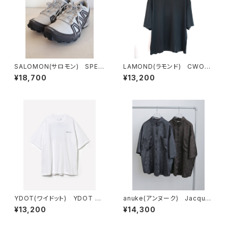
SALOMON(サロモン) SPEE
LAMOND(ラモンド) CWOO
DCROSS 3 EXPANSE Luna
L TEE
¥18,700
¥13,200
rRock/Castlerock/FtwSilve
r
YDOT(ワイドット) YDOT M
anuke(アンヌーク) Jacquar
OUNTAIN T SHIRT
d Halfsleeve Shirts
¥13,200
¥14,300