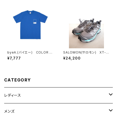
byeA.(バイエー) COLOR T
SALOMON(サロモン) XT-6
EE
EXPANCE CONCRETE
¥7,777
¥24,200
CATEGORY
レディース
CLANE
メンズ