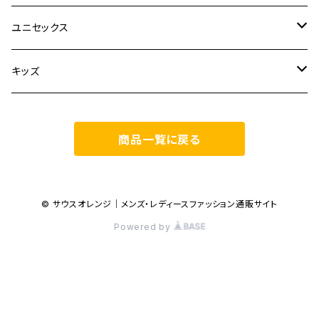
TOPS
TEN.
FUJITO
ユニセックス
BOTTOMS
TOPS
ETRE TOKYO
CURLY
20/80
キッズ
ONE PIECE
BOTTOMS
OTHERS
TOPS
MECRE
onoma.lab
YOROZU
other
商品一覧に戻る
OUTER
OUTER
ONEPIECE
BOTTOMS
TOPS
TODAYFUL
LAMOND
SALOMON
OTHERS
OTHERS
TOPS
OUTER
BOTTOMS
TOPS
TOPS
anuke
YONCA
irose
© サウスオレンジ｜メンズ・レディースファッション通販サイト
Powered by
BOTTOMS
OTHERS
OUTER
ONEPIECE
BOTTOMS
TOPS
TOPS
SALOMON
manual alphabet
M53.
OUTER
ONEPIECE
BOTTOMS
OUTER
BOTTOMS
BOTTOMS
TOPS
JANE SMITH
JOHN MASON SMITH
AlexanderLeeChang