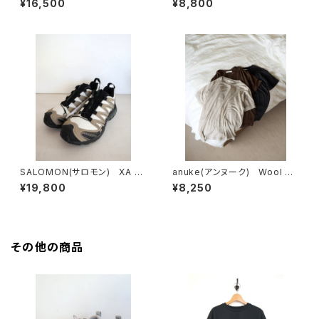
¥16,500
¥8,800
サイズTee
SALOMON(サロモン) XA P
anuke(アンヌーク) Wool Co
RO 3D SILVER SAGE/VANI
mpact T-shirts
¥19,800
¥8,250
LLA ICE/BISTRO GREEN
その他の商品