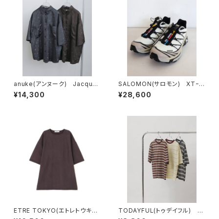
anuke(アンヌーク) Jacquar
SALOMON(サロモン) XTｰ6
d Halfsleeve Shirts
VanilaIce/Black/SilverClo
¥14,300
¥28,600
ud
ETRE TOKYO(エトレトウキョ
TODAYFUL(トゥデイフル) S
ウ) キュプラジャージオーバー
heer Border T-shirt