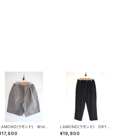
LAMOND(ラモンド) Wide
LAMOND(ラモンド) DRY
TC Weather Shorts
TOUCH KERSEY CARGO
¥17,600
¥19,800
PANTS