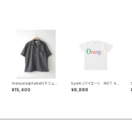
manualalphabet(マニュア
byeA.(バイエー) NOT AP
ルアルファベット) DRY TR
PLE TEE
¥15,400
¥8,888
OPICAL OPEN COLLAR S
HIRTS