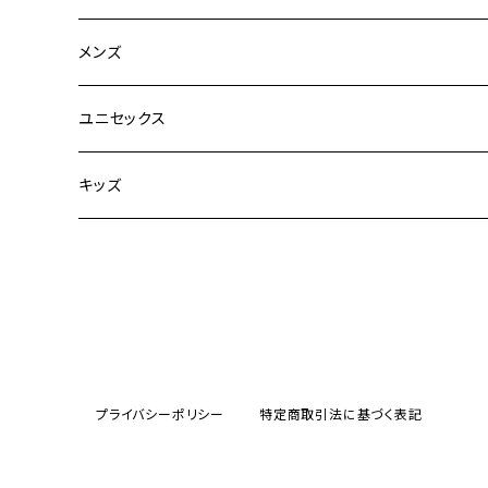
CLANE
メンズ
TOPS
TEN.
FUJITO
ユニセックス
BOTTOMS
TOPS
ETRE TOKYO
CURLY
20/80
キッズ
ONE PIECE
BOTTOMS
OTHERS
TOPS
MECRE
onoma.lab
YOROZU
other
OUTER
OUTER
ONEPIECE
BOTTOMS
TOPS
TODAYFUL
LAMOND
SALOMON
OTHERS
OTHERS
TOPS
OUTER
BOTTOMS
TOPS
TOPS
anuke
YONCA
irose
プライバシーポリシー
特定商取引法に基づく表記
BOTTOMS
OTHERS
OUTER
ONEPIECE
BOTTOMS
TOPS
TOPS
SALOMON
manual alphabet
M53.