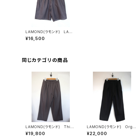
LAMOND(ラモンド) LAWN
WIDE SHORTS
¥16,500
同じカテゴリの商品
LAMOND(ラモンド) Thin
LAMOND(ラモンド) Orga
Typewriter Center Seam
nic Cotton High Twist W
¥19,800
¥22,000
3tuck Pants
de Pants