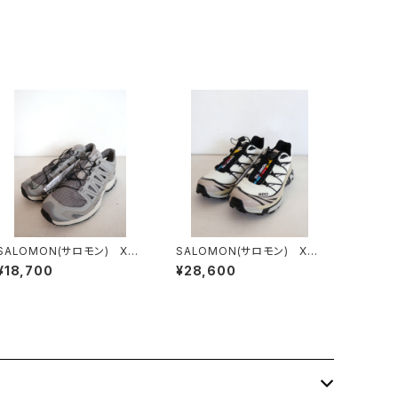
SALOMON(サロモン) XA
SALOMON(サロモン) XTｰ
PRO 3D AMPHIB Palom
6 VanilaIce/Black/Silver
¥18,700
¥28,600
a
Cloud