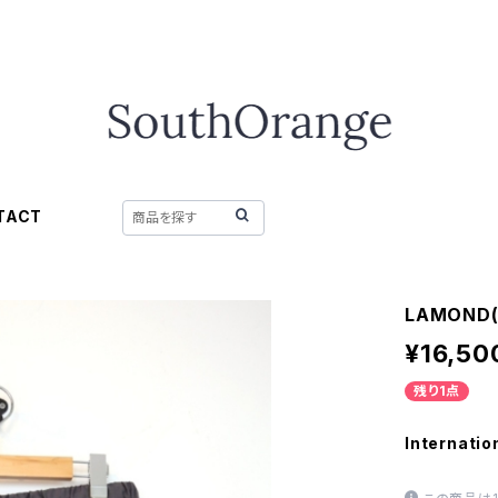
TACT
LAMOND
¥16,50
残り1点
Internatio