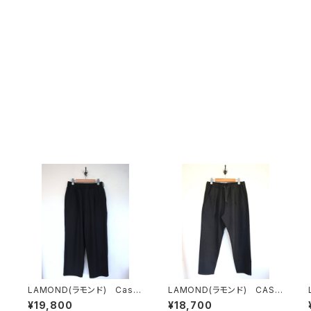
LAMOND(ラモンド) Cash
LAMOND(ラモンド) CASH
i
mere Touch Standard Wi
MERE TOUCH HRMS LINE
¥19,800
¥18,700
de Pants
SLACKS