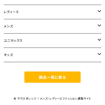
レディース
CLANE
メンズ
TOPS
TEN.
FUJITO
ユニセックス
BOTTOMS
TOPS
ETRE TOKYO
CURLY
20/80
キッズ
ONE PIECE
BOTTOMS
OTHERS
TOPS
MECRE
onoma.lab
YOROZU
other
商品一覧に戻る
OUTER
OUTER
ONEPIECE
BOTTOMS
TOPS
TODAYFUL
LAMOND
SALOMON
OTHERS
OTHERS
TOPS
OUTER
BOTTOMS
TOPS
TOPS
anuke
YONCA
irose
© サウスオレンジ｜メンズ・レディースファッション通販サイト