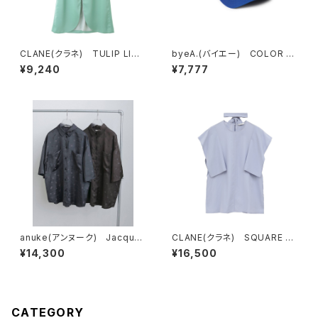
CLANE(クラネ) TULIP LINE
byeA.(バイエー) COLOR C
SKIRT GREEN
AP
¥9,240
¥7,777
anuke(アンヌーク) Jacquar
CLANE(クラネ) SQUARE SL
d Halfsleeve Shirts
EEVE BLOUSE BLUE
¥14,300
¥16,500
CATEGORY