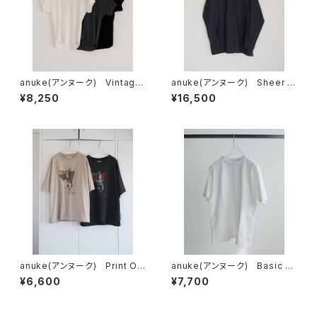
anuke(アンヌーク) Vintage
anuke(アンヌーク) Sheer Ri
Rib Tops
pstop Shirts
¥8,250
¥16,500
anuke(アンヌーク) Print Ov
anuke(アンヌーク) Basic Lo
er T-Shirts
ose T-shirts
¥6,600
¥7,700