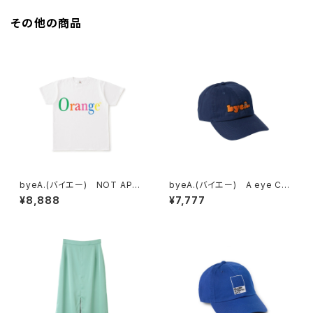
その他の商品
byeA.(バイエー) NOT APPL
byeA.(バイエー) A eye CA
E TEE
P
¥8,888
¥7,777