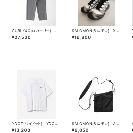
CURLY&Co.(カーリー) H
SALOMON(サロモン) XA
OUNDSTOOTH JACQUA
PRO 3D SILVER SAGE/V
¥27,500
¥19,800
RD PANTS
ANILLA ICE/BISTRO GREE
N
-
YDOT(ワイドット) YDOT
SALOMON(サロモン) AC
MOUNTAIN T SHIRT
S 2
¥13,200
¥6,050