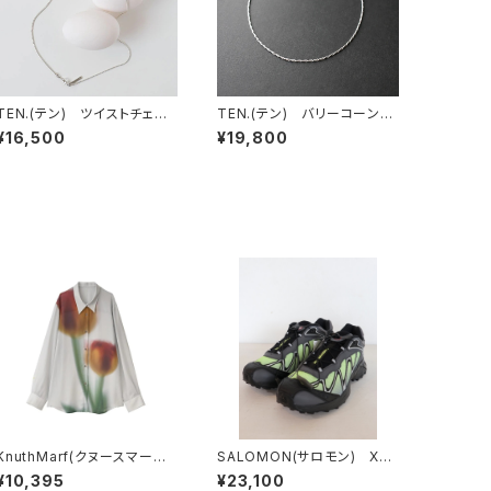
TEN.(テン) ツイストチェー
TEN.(テン) バリーコーンチ
ンネックレス SV 38cm
ェーンネックレス SV 50cm
¥16,500
¥19,800
KnuthMarf(クヌースマーフ)
SALOMON(サロモン) XTｰ
flower print sheer shirt
WHISPER
¥10,395
¥23,100
(unisex)