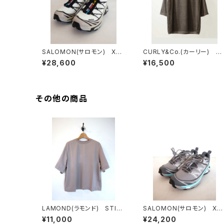
SALOMON(サロモン) XTｰ
CURLY&Co.(カーリー) VI
6 VanilaIce/Black/Silver
NTAGE PILE Q/S TEE
¥28,600
¥16,500
Cloud
その他の商品
LAMOND(ラモンド) STIC
SALOMON(サロモン) XT
H WORK COOL TEE
6 EXPANCE CONCRETE
¥11,000
¥24,200