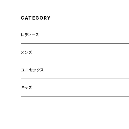
CATEGORY
レディース
CLANE
メンズ
TOPS
TEN.
FUJITO
ユニセックス
BOTTOMS
TOPS
ETRE TOKYO
CURLY
20/80
キッズ
ONE PIECE
BOTTOMS
OTHERS
TOPS
MECRE
onoma.lab
YOROZU
other
OUTER
OUTER
ONEPIECE
BOTTOMS
TOPS
TODAYFUL
LAMOND
SALOMON