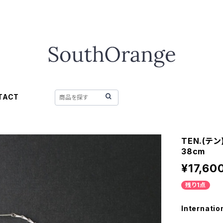
TACT
TEN.(テ
38cm
¥17,60
残り1点
Internatio