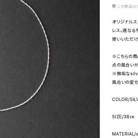
この商品は
オリジナルス
レス。連なる
使いいただけ
※こちらの商
点の風合いが
※無垢なsi
風合いの変化
COLOR/SIL
SIZE/38㎝
MATERIAL/s