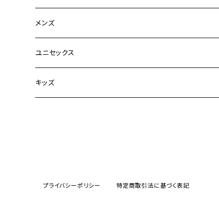
CLANE
メンズ
TOPS
TEN.
FUJITO
ユニセックス
BOTTOMS
TOPS
ETRE TOKYO
CURLY
20/80
キッズ
ONE PIECE
BOTTOMS
OTHERS
TOPS
MECRE
onoma.lab
YOROZU
other
OUTER
OUTER
ONEPIECE
BOTTOMS
TOPS
TODAYFUL
LAMOND
SALOMON
OTHERS
OTHERS
TOPS
OUTER
BOTTOMS
TOPS
TOPS
anuke
YONCA
irose
プライバシーポリシー
特定商取引法に基づく表記
BOTTOMS
OTHERS
OUTER
ONEPIECE
BOTTOMS
TOPS
TOPS
SALOMON
manual alphabet
M53.