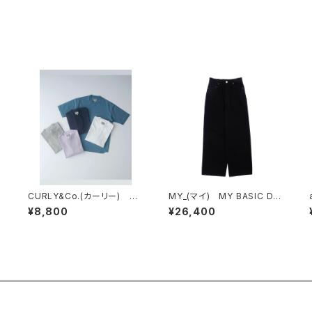
CURLY&Co.(カーリー) BA
MY_(マイ) MY BASIC DE
SIC DRY TEE
NIM BLACK
¥8,800
¥26,400