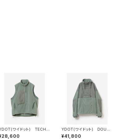
YDOT(ワイドット) TECH F
YDOT(ワイドット) DOUBL
LEECE CIRCLE ANORAK V
E ZIP FLEECE JACKET
¥28,600
¥41,800
EST