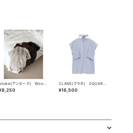
anuke(アンヌーク) Wool
CLANE(クラネ) SQUARE
Compact T-shirts
SLEEVE BLOUSE BLUE
¥8,250
¥16,500