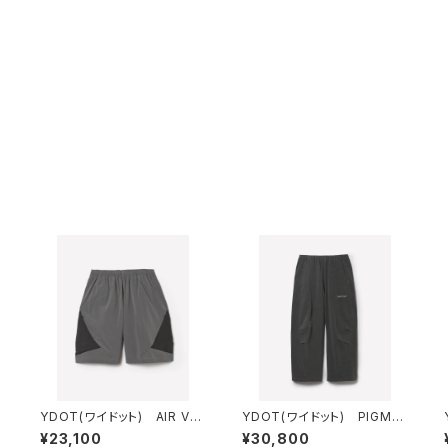
YDOT(ワイドット) AIR VE
YDOT(ワイドット) PIGME
NT BUGGY SHORTS
NT DYE CIRCLE BUGGY P
¥23,100
¥30,800
ANTS