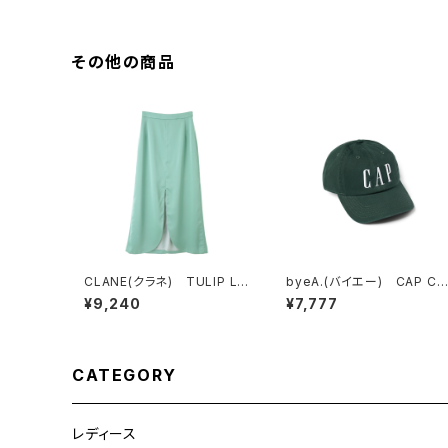
その他の商品
CLANE(クラネ) TULIP LI
byeA.(バイエー) CAP CA
NE SKIRT GREEN
P
¥9,240
¥7,777
CATEGORY
レディース