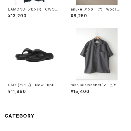
LAMOND(ラモンド) CWOO
anuke(アンヌーク) Wool Co
L TEE
mpact T-shirts
¥13,200
¥8,250
PAES(ペイズ) New Flipflop
manualalphabet(マニュアル
Basic
アルファベット) DRY TROPI
¥11,880
¥15,400
CAL OPEN COLLAR SHIRT
S
CATEGORY