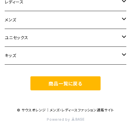
レディース
CLANE
メンズ
TOPS
TEN.
FUJITO
ユニセックス
BOTTOMS
TOPS
ETRE TOKYO
CURLY
20/80
キッズ
ONE PIECE
BOTTOMS
OTHERS
TOPS
MECRE
onoma.lab
YOROZU
other
商品一覧に戻る
OUTER
OUTER
ONEPIECE
BOTTOMS
TOPS
TODAYFUL
LAMOND
SALOMON
OTHERS
OTHERS
TOPS
OUTER
BOTTOMS
TOPS
TOPS
anuke
YONCA
irose
© サウスオレンジ｜メンズ・レディースファッション通販サイト
Powered by
BOTTOMS
OTHERS
OUTER
ONEPIECE
BOTTOMS
TOPS
TOPS
SALOMON
manual alphabet
M53.