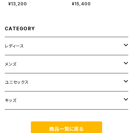
HOULDER OVER SHIRTS
アルファベット) DRY TROPI
¥13,200
¥15,400
WHITE
CAL OPEN COLLAR SHIRT
S
CATEGORY
レディース
CLANE
メンズ
TOPS
TEN.
FUJITO
ユニセックス
BOTTOMS
TOPS
ETRE TOKYO
CURLY
20/80
キッズ
ONE PIECE
BOTTOMS
OTHERS
TOPS
MECRE
onoma.lab
YOROZU
other
商品一覧に戻る
OUTER
OUTER