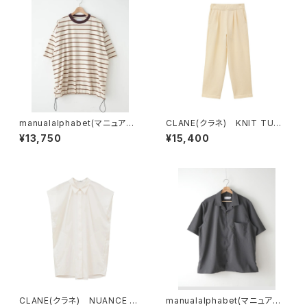
manualalphabet(マニュアル
CLANE(クラネ) KNIT TUCK
アルファベット) RETRO BOR
PANTS
¥13,750
¥15,400
DER WIDE SPINDLE TEE
CLANE(クラネ) NUANCE S
manualalphabet(マニュアル