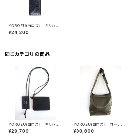
YOROZU(ヨロズ) キリハナ
立体ケース
¥24,200
同じカテゴリの商品
YOROZU(ヨロズ) キリハナC
YOROZU(ヨロズ) コーテッ
TSテノヒラ
ク タスキショルダー2番
¥29,700
¥30,800