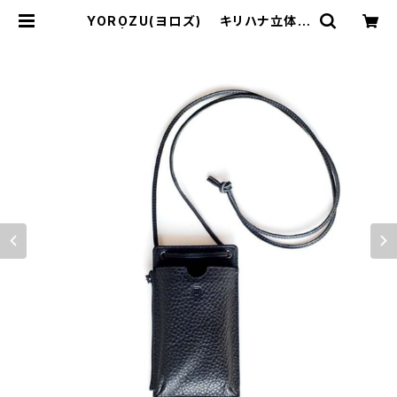
YOROZU(ヨロズ) キリハナ立体ケ
ース | サウスオレンジ｜メンズ・レデ
ィースファッション通販サイト