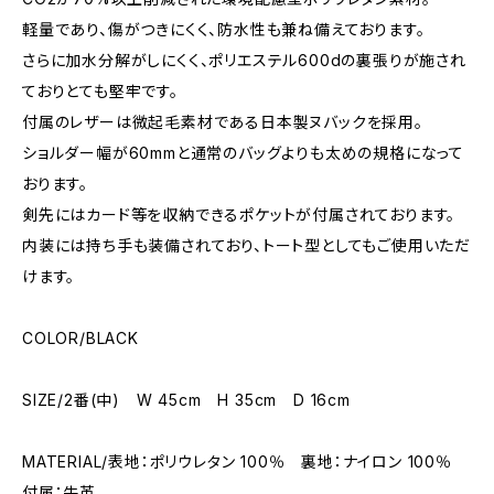
軽量であり、傷がつきにくく、防水性も兼ね備えております。
さらに加水分解がしにくく、ポリエステル600dの裏張りが施され
ておりとても堅牢です。
付属のレザーは微起毛素材である日本製ヌバックを採用。
ショルダー幅が60mmと通常のバッグよりも太めの規格になって
おります。
剣先にはカード等を収納できるポケットが付属されております。
内装には持ち手も装備されており、トート型としてもご使用いただ
けます。
COLOR/BLACK
SIZE/2番(中) W 45cm H 35cm D 16cm
MATERIAL/表地：ポリウレタン 100％ 裏地：ナイロン 100％
付属：牛革