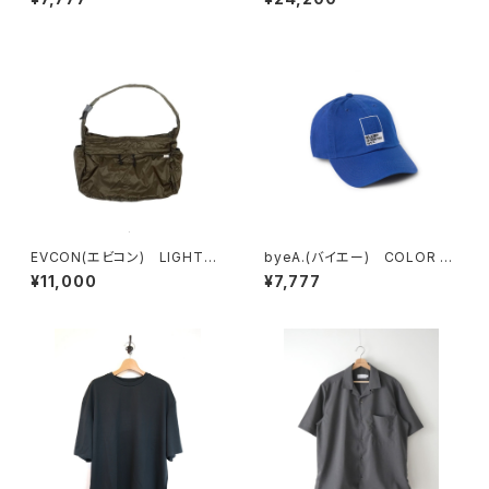
カート
EVCON(エビコン) LIGHTW
byeA.(バイエー) COLOR C
EIGHT NYLON SHOULDER
AP
¥11,000
¥7,777
BAG