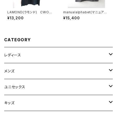
LAMOND(ラモンド) CWOO
manualalphabet(マニュアル
L TEE
アルファベット) DRY TROPI
¥13,200
¥15,400
CAL OPEN COLLAR SHIRT
S
CATEGORY
レディース
CLANE
メンズ
TOPS
TEN.
FUJITO
ユニセックス
BOTTOMS
TOPS
ETRE TOKYO
CURLY
20/80
キッズ
ONE PIECE
BOTTOMS