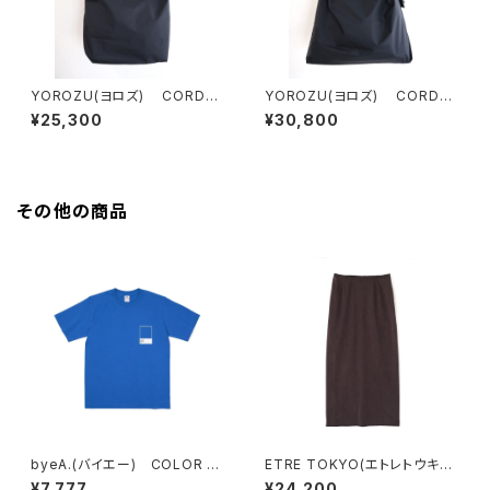
YOROZU(ヨロズ) CORDU
YOROZU(ヨロズ) CORDU
RAタスキショルダー1番
RAタスキショルダー0番
¥25,300
¥30,800
その他の商品
byeA.(バイエー) COLOR T
ETRE TOKYO(エトレトウキョ
EE
ウ) キュプラジャージロングス
¥7,777
¥24,200