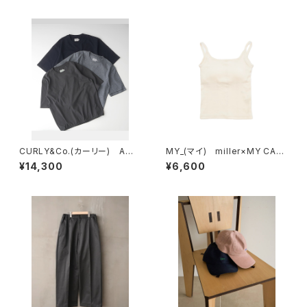
CURLY&Co.(カーリー) AMU
MY_(マイ) miller×MY CAMI
NZEN LINKS TEE
SOLE
¥14,300
¥6,600