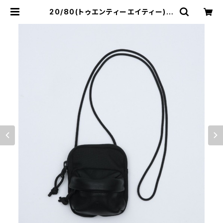
20/80(トゥエンティーエイティー)
CORDURA #610 NECK POUCH
WITH LEATHER POCKET | サウ
スオレンジ｜メンズ・レディースファッ
ション通販サイト