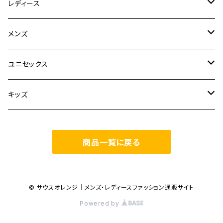
レディース
CLANE
メンズ
TOPS
TEN.
FUJITO
ユニセックス
BOTTOMS
TOPS
ETRE TOKYO
CURLY
20/80
キッズ
ONE PIECE
BOTTOMS
OTHERS
TOPS
MECRE
onoma.lab
YOROZU
other
商品一覧に戻る
OUTER
OUTER
ONEPIECE
BOTTOMS
TOPS
TODAYFUL
LAMOND
SALOMON
OTHERS
OTHERS
TOPS
OUTER
BOTTOMS
TOPS
TOPS
anuke
YONCA
irose
© サウスオレンジ｜メンズ・レディースファッション通販サイト
Powered by
BOTTOMS
OTHERS
OUTER
ONEPIECE
BOTTOMS
TOPS
TOPS
SALOMON
manual alphabet
M53.