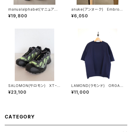
manualalphabet(マニュアル
anuke(アンヌーク) Embroid
アルファベット) CHINO ONE
ery Logo Cap
¥19,800
¥6,050
TUCK BUGGY PANTS
SALOMON(サロモン) XTｰW
LAMOND(ラモンド) ORGAN
HISPER
IC COTTON/LINEN TEE
¥23,100
¥11,000
CATEGORY