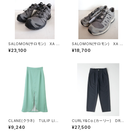
SALOMON(サロモン) XA P
SALOMON(サロモン) XA P
RO 3D GORE-TEX
RO 3D AMPHIB Paloma
¥23,100
¥18,700
CLANE(クラネ) TULIP LINE
CURLY&Co.(カーリー) DRY
SKIRT GREEN
MESH PANTS
¥9,240
¥27,500