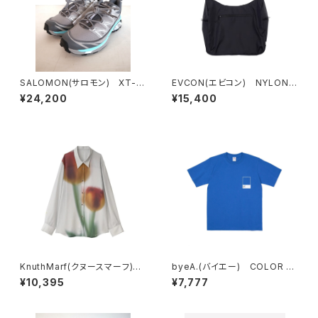
SALOMON(サロモン) XT-6
EVCON(エビコン) NYLON R
EXPANCE CONCRETE
OUND BAG
¥24,200
¥15,400
KnuthMarf(クヌースマーフ) f
byeA.(バイエー) COLOR T
lower print sheer shirt(unis
EE
¥10,395
¥7,777
ex)