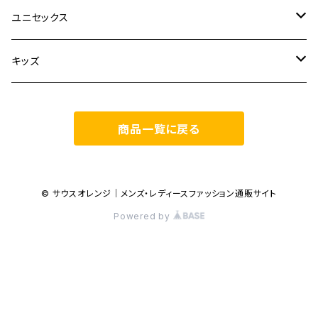
TOPS
TEN.
FUJITO
ユニセックス
BOTTOMS
TOPS
ETRE TOKYO
CURLY
20/80
キッズ
ONE PIECE
BOTTOMS
OTHERS
TOPS
MECRE
onoma.lab
YOROZU
other
商品一覧に戻る
OUTER
OUTER
ONEPIECE
BOTTOMS
TOPS
TODAYFUL
LAMOND
SALOMON
OTHERS
OTHERS
TOPS
OUTER
BOTTOMS
TOPS
TOPS
anuke
YONCA
irose
© サウスオレンジ｜メンズ・レディースファッション通販サイト
Powered by
BOTTOMS
OTHERS
OUTER
ONEPIECE
BOTTOMS
TOPS
TOPS
SALOMON
manual alphabet
M53.
OUTER
ONEPIECE
BOTTOMS
OUTER
BOTTOMS
BOTTOMS
TOPS
JANE SMITH
JOHN MASON SMITH
AlexanderLeeChang
OUTER
ONEPIECE
BOTTOMS
TOPS
TOPS