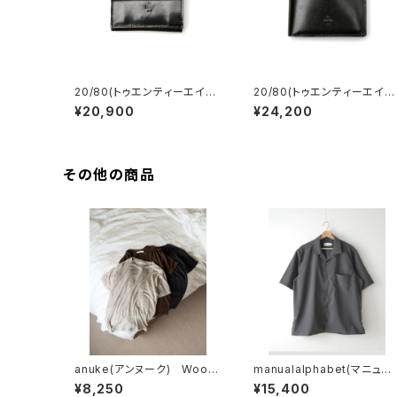
20/80(トゥエンティーエイテ
20/80(トゥエンティーエイテ
ィー) TOCHIGI LEATHER
ィー) TOCHIGI LEATHER
¥20,900
¥24,200
MINIMUM FOLDED WALL
FOLDED WALLET
ET
その他の商品
anuke(アンヌーク) Wool
manualalphabet(マニュア
Compact T-shirts
ルアルファベット) DRY TR
¥8,250
¥15,400
OPICAL OPEN COLLAR S