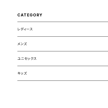
HIRTS
CATEGORY
レディース
CLANE
メンズ
TOPS
TEN.
FUJITO
ユニセックス
BOTTOMS
TOPS
ETRE TOKYO
CURLY
20/80
キッズ
ONE PIECE
BOTTOMS
OTHERS
TOPS
MECRE
onoma.lab
YOROZU
other
OUTER
OUTER
ONEPIECE
BOTTOMS
TOPS
TODAYFUL
LAMOND
SALOMON