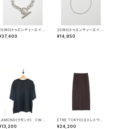
20/80(トゥエンティーエイテ
20/80(トゥエンティーエイテ
ィー) STERLING SILVER
ィー) STERLING SILVER
¥37,400
¥14,850
AZUKI CHAIN BRACELET
CHAIN BRACELET 3.5mm
9.3mm WIDTH
width
LAMOND(ラモンド) CWO
ETRE TOKYO(エトレトウキ
OL TEE
ョウ) キュプラジャージロン
¥13,200
¥24,200
グスカート