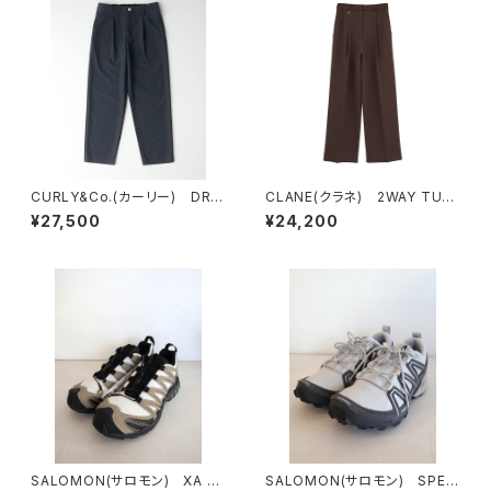
CURLY&Co.(カーリー) DRY
CLANE(クラネ) 2WAY TUC
MESH PANTS
K STRAIGHT PANTS BRO
¥27,500
¥24,200
WN
SALOMON(サロモン) XA P
SALOMON(サロモン) SPEE