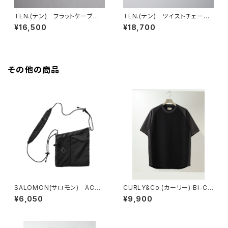
TEN.(テン) フラットケーブル
TEN.(テン) ツイストチェーン
チェーンネックレス SV 50cm
ネックレス SV 50cm
¥16,500
¥18,700
その他の商品
SALOMON(サロモン) ACS
CURLY&Co.(カーリー) BI-CO
2
LOR RAGLAN SLEEVE TEE
¥6,050
¥9,900