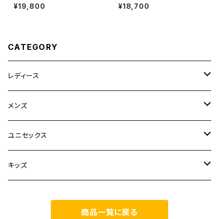
RO 3D SILVER SAGE/VANI
DCROSS 3 EXPANSE Luna
¥19,800
¥18,700
LLA ICE/BISTRO GREEN
rRock/Castlerock/FtwSilve
r
CATEGORY
レディース
CLANE
メンズ
TOPS
TEN.
FUJITO
ユニセックス
BOTTOMS
TOPS
ETRE TOKYO
CURLY
20/80
キッズ
ONE PIECE
BOTTOMS
OTHERS
TOPS
MECRE
onoma.lab
YOROZU
other
商品一覧に戻る
OUTER
OUTER