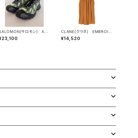
SALOMON(サロモン) XTｰ
CLANE(クラネ) EMBROID
WHISPER
ERY TIERED ONE PIECE
¥23,100
¥14,520