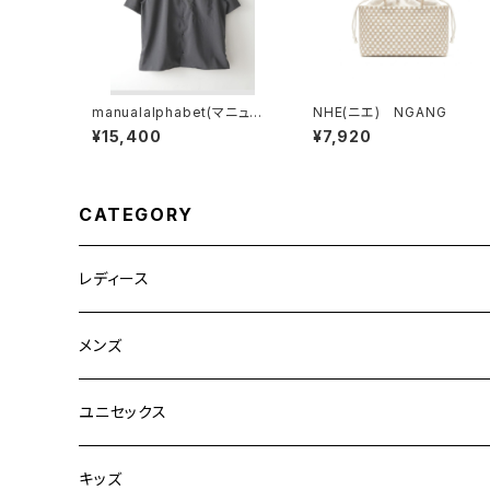
manualalphabet(マニュア
NHE(ニエ) NGANG
ルアルファベット) DRY TR
¥15,400
¥7,920
OPICAL OPEN COLLAR S
HIRTS
CATEGORY
レディース
CLANE
メンズ
TOPS
TEN.
FUJITO
ユニセックス
BOTTOMS
TOPS
ETRE TOKYO
CURLY
20/80
キッズ