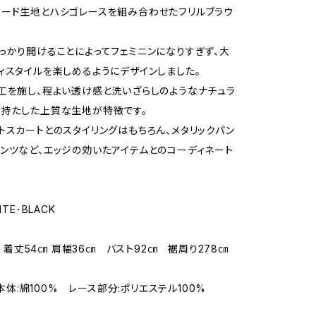
ード生地とハシゴレースを組み合わせたフリルブラウ
っかり開けることによってフェミニンになりすぎず、大
ィスタイルを楽しめるようにデザインしました。
工を施し、程よい透け感と洗いざらしのようなナチュラ
持たした上質な生地が特徴です。
トスカートとのスタイリングはもちろん、メタリックパン
ンツなど、エッジの効いたアイテムとのコーディネート
ITE･BLACK
EE 着丈54㎝ 肩幅36㎝ バスト92㎝ 裾周り278㎝
L/本体:綿100% レース部分:ポリエステル100%