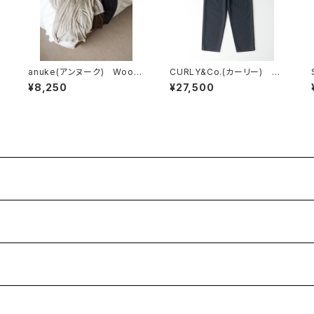
anuke(アンヌーク) Wool
CURLY&Co.(カーリー) DR
Compact T-shirts
Y MESH PANTS
¥8,250
¥27,500