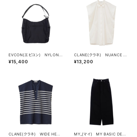
EVCON(エビコン) NYLON R
CLANE(クラネ) NUANCE S
OUND BAG
HOULDER OVER SHIRTS
¥15,400
¥13,200
WHITE
CLANE(クラネ) WIDE HENL
MY_(マイ) MY BASIC DENI