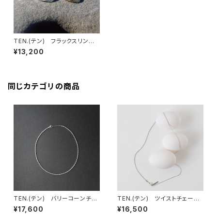
TEN.(テン) フラックスリング
GD
¥13,200
同じカテゴリの商品
TEN.(テン) バリーコーンチェ
TEN.(テン) ツイストチェーン
ーンネックレス SV 38cm
ネックレス SV 38cm
¥17,600
¥16,500