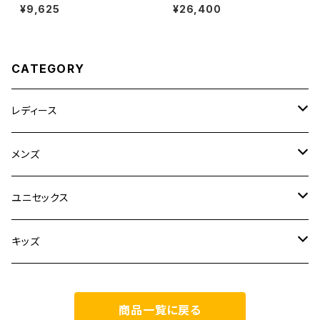
EY NECK N/S BORDER TOP
M BLACK
¥9,625
¥26,400
S
CATEGORY
レディース
CLANE
メンズ
TOPS
TEN.
FUJITO
ユニセックス
BOTTOMS
TOPS
ETRE TOKYO
CURLY
20/80
キッズ
ONE PIECE
BOTTOMS
OTHERS
TOPS
MECRE
onoma.lab
YOROZU
other
商品一覧に戻る
OUTER
OUTER