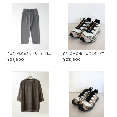
CURLY&Co.(カーリー) HOU
SALOMON(サロモン) XTｰ6
NDSTOOTH JACQUARD PA
VanilaIce/Black/SilverClo
¥27,500
¥28,600
NTS
ud