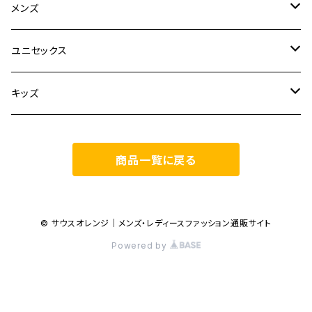
CLANE
メンズ
TOPS
TEN.
FUJITO
ユニセックス
BOTTOMS
TOPS
ETRE TOKYO
CURLY
20/80
キッズ
ONE PIECE
BOTTOMS
OTHERS
TOPS
MECRE
onoma.lab
YOROZU
other
商品一覧に戻る
OUTER
OUTER
ONEPIECE
BOTTOMS
TOPS
TODAYFUL
LAMOND
SALOMON
OTHERS
OTHERS
TOPS
OUTER
BOTTOMS
TOPS
TOPS
anuke
YONCA
irose
© サウスオレンジ｜メンズ・レディースファッション通販サイト
Powered by
BOTTOMS
OTHERS
OUTER
ONEPIECE
BOTTOMS
TOPS
TOPS
SALOMON
manual alphabet
M53.
OUTER
ONEPIECE
BOTTOMS
OUTER
BOTTOMS
BOTTOMS
TOPS
JANE SMITH
JOHN MASON SMITH
AlexanderLeeChang