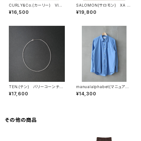
CURLY&Co.(カーリー) VINT
SALOMON(サロモン) XA P
AGE PILE Q/S TEE
RO 3D SILVER SAGE/VANI
¥16,500
¥19,800
LLA ICE/BISTRO GREEN
TEN.(テン) バリーコーンチェ
manualalphabet(マニュアル
ーンネックレス SV 38cm
アルファベット) WASHER TY
¥17,600
¥14,300
PEWRITER LOOSE FIT R/C
SHIRTS
その他の商品