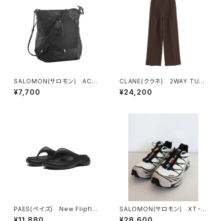
SALOMON(サロモン) ACS
CLANE(クラネ) 2WAY TUC
PACKABLE TOTE BAG
K STRAIGHT PANTS BRO
¥7,700
¥24,200
WN
PAES(ペイズ) New Flipflop
SALOMON(サロモン) XTｰ6
Basic
VanilaIce/Black/SilverClo
¥11,880
¥28,600