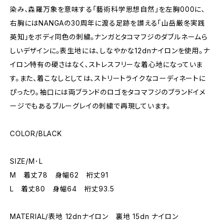
染み、森羅万象を意味する「藝術科学思想自然」を左胸000に、
右胸にはNANGAの30周年に渡る足跡を讃える「山岳厳冬実践
英知」をボディ同色の刺繍。ナンガとタコマフジのダブルネームら
しいデザインに。表生地には、しなやかな12dnナイロンを使用。ナ
イロン特有の硬さはなく、ストレスフリーな着心地になっていま
す。また、着こなしとしては、ストリートライクなコーディネートに
ぴったり。袖口には両ブランドのロゴをタコマフジのブランドイメ
ージでもあるブルーグレイの刺繍で再現しています。
COLOR/BLACK
SIZE/M･L
M 着丈78 身幅62 裄丈91
L 着丈80 身幅64 裄丈93.5
MATERIAL/表地 12dnナイロン 裏地 15dn ナイロン