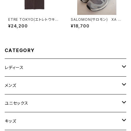
ETRE TOKYO(エトレトウキョ
SALOMON(サロモン) XA P
ウ) キュプラジャージロングス
RO 3D AMPHIB Paloma
¥24,200
¥18,700
カート
CATEGORY
レディース
CLANE
メンズ
TOPS
TEN.
FUJITO
ユニセックス
BOTTOMS
TOPS
ETRE TOKYO
CURLY
20/80
キッズ