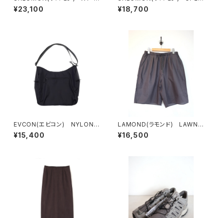
HISPER
DCROSS 3 EXPANSE Luna
¥23,100
¥18,700
rRock/Castlerock/FtwSilve
r
EVCON(エビコン) NYLON R
LAMOND(ラモンド) LAWN
OUND BAG
WIDE SHORTS
¥15,400
¥16,500