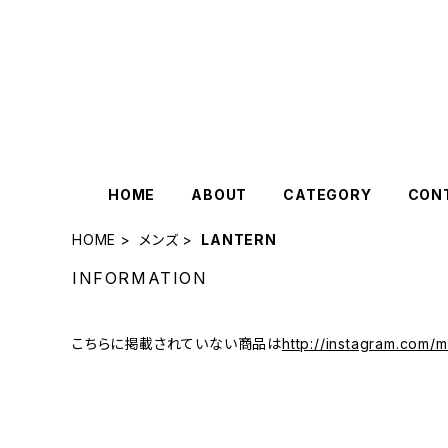
HOME
ABOUT
CATEGORY
CON
HOME
メンズ
LANTERN
INFORMATION
こちらに掲載されていない商品は
http://instagram.com