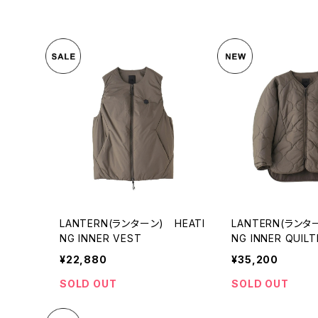
LANTERN(ランターン) HEATI
LANTERN(ランタ
NG INNER VEST
NG INNER QUILT
ON
¥22,880
¥35,200
SOLD OUT
SOLD OUT