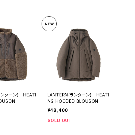
ランターン) HEATI
LANTERN(ランターン) HEATI
LOUSON
NG HOODED BLOUSON
¥48,400
SOLD OUT