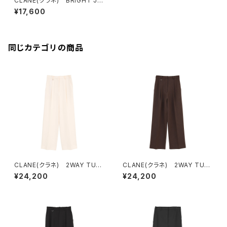
CLANE(クラネ) BRIGHT JE
RSEY PANTS
¥17,600
同じカテゴリの商品
CLANE(クラネ) 2WAY TUC
CLANE(クラネ) 2WAY TUC
K STRAIGHT PANTS IVOR
K STRAIGHT PANTS BRO
¥24,200
¥24,200
Y
WN