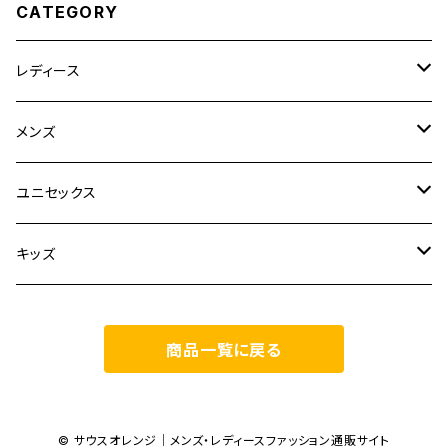
CATEGORY
レディース
CLANE
メンズ
TOPS
TEN.
FUJITO
ユニセックス
BOTTOMS
TOPS
ETRE TOKYO
CURLY
20/80
キッズ
ONE PIECE
BOTTOMS
OTHERS
TOPS
MECRE
onoma.lab
YOROZU
other
商品一覧に戻る
OUTER
OUTER
ONEPIECE
BOTTOMS
TOPS
TODAYFUL
LAMOND
SALOMON
OTHERS
OTHERS
TOPS
OUTER
BOTTOMS
TOPS
TOPS
anuke
YONCA
irose
© サウスオレンジ｜メンズ・レディースファッション通販サイト