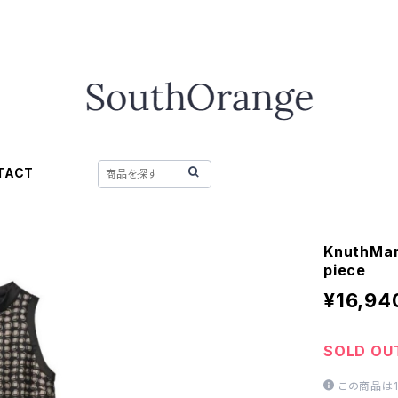
TACT
KnuthMa
piece
¥16,94
SOLD OU
この商品は