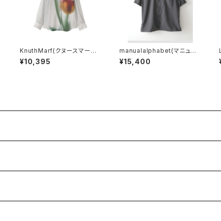
KnuthMarf(クヌースマーフ)
manualalphabet(マニュア
flower print sheer shirt
ルアルファベット) DRY TR
¥10,395
¥15,400
(unisex)
OPICAL OPEN COLLAR S
HIRTS