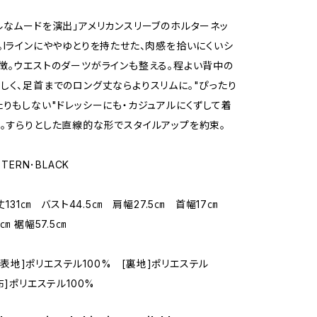
ルなムードを演出」アメリカンスリーブのホルターネッ
。Iラインにややゆとりを持たせた、肉感を拾いにくいシ
徴。ウエストのダーツがラインも整える。程よい背中の
しく、足首までのロング丈ならよりスリムに。"ぴったり
たりもしない"ドレッシーにも・カジュアルにくずして着
。すらりとした直線的な形でスタイルアップを約束。
TTERN･BLACK
着丈131㎝ バスト44.5㎝ 肩幅27.5㎝ 首幅17㎝
㎝ 裾幅57.5㎝
L/[表地]ポリエステル100% [裏地]ポリエステル
布]ポリエステル100%