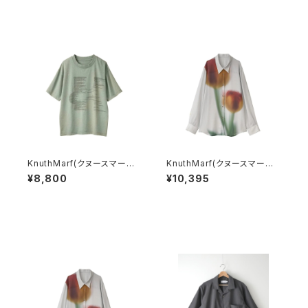
KnuthMarf(クヌースマーフ)
KnuthMarf(クヌースマーフ)
n
K error design T shirt(u
flower print sheer shirt
¥8,800
¥10,395
nisex)
(unisex)