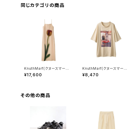
同じカテゴリの商品
KnuthMarf(クヌースマーフ)
KnuthMarf(クヌースマーフ)
flower print satin dres
vintage print T shirt(u
¥17,600
¥8,470
s
isex)
その他の商品