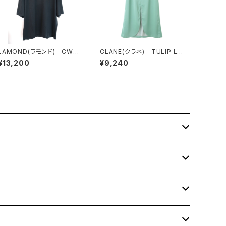
LAMOND(ラモンド) CWO
CLANE(クラネ) TULIP LI
OL TEE
NE SKIRT GREEN
¥13,200
¥9,240