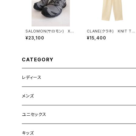
SALOMON(サロモン) XA
CLANE(クラネ) KNIT TU
PRO 3D GORE-TEX
CK PANTS
¥23,100
¥15,400
CATEGORY
レディース
CLANE
メンズ
TOPS
TEN.
FUJITO
ユニセックス
BOTTOMS
TOPS
ETRE TOKYO
CURLY
20/80
キッズ