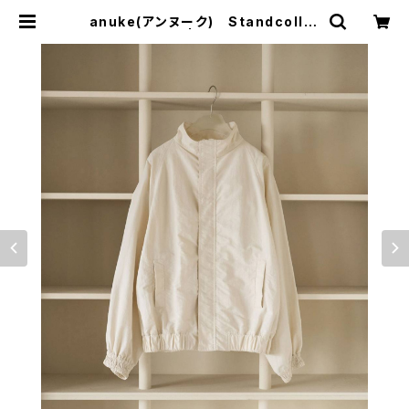
anuke(アンヌーク) Standcollar
Zip Blouson | サウスオレンジ｜メ
ンズ・レディースファッション通販サイ
ト