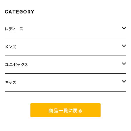
CATEGORY
レディース
CLANE
メンズ
TOPS
TEN.
FUJITO
ユニセックス
BOTTOMS
TOPS
ETRE TOKYO
CURLY
20/80
キッズ
ONE PIECE
BOTTOMS
OTHERS
TOPS
MECRE
onoma.lab
YOROZU
other
商品一覧に戻る
OUTER
OUTER
ONEPIECE
BOTTOMS
TOPS
TODAYFUL
LAMOND
SALOMON
OTHERS