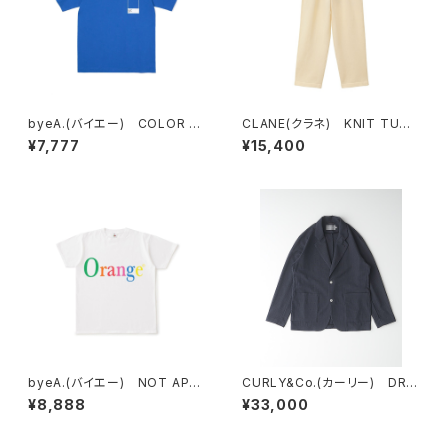
byeA.(バイエー) COLOR T
CLANE(クラネ) KNIT TUCK
EE
PANTS
¥7,777
¥15,400
byeA.(バイエー) NOT APPL
CURLY&Co.(カーリー) DRY
E TEE
MESH JACKET
¥8,888
¥33,000