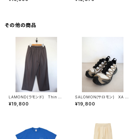
その他の商品
LAMOND(ラモンド) Thin Ty
SALOMON(サロモン) XA P
pewriter Center Seam 3tuc
RO 3D SILVER SAGE/VANI
¥19,800
¥19,800
k Pants
LLA ICE/BISTRO GREEN